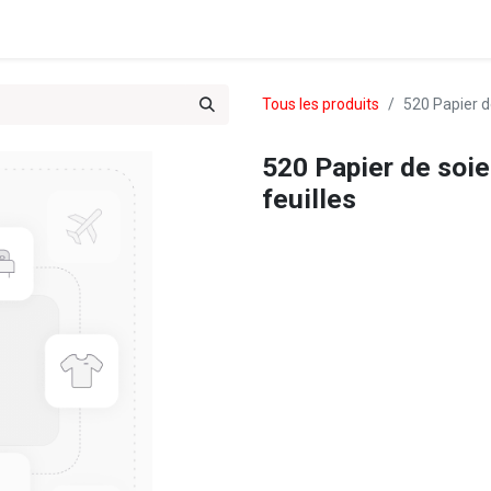
es & Treks du Team 102
Tous les produits
520 Papier de
520 Papier de soie
feuilles