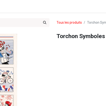
es & Treks du Team 102
Tous les produits
Torchon Sym
Torchon Symboles 