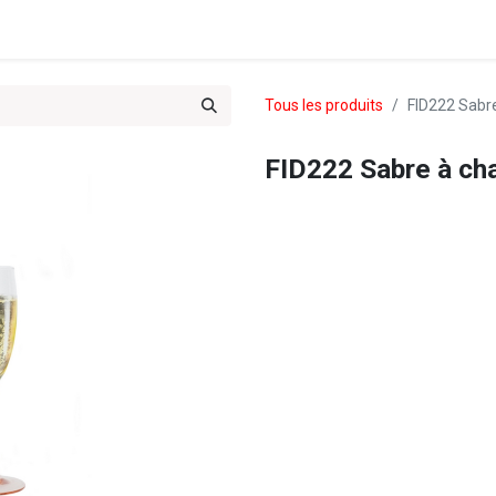
es & Treks du Team 102
Tous les produits
FID222 Sabr
FID222 Sabre à ch