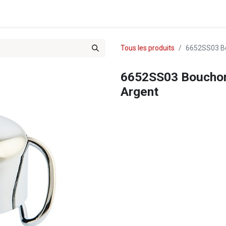
es & Treks du Team 102
Tous les produits
6652SS03 B
6652SS03 Boucho
Argent