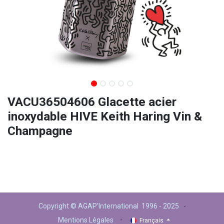
VACU36504606 Glacette acier
inoxydable HIVE Keith Haring Vin &
Champagne
Copyright © AGAP'International 1996 - 2025
-
-
Mentions Légales
Français