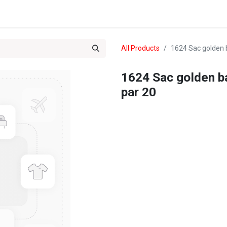
 Treks du Team 102
All Products
1624 Sac golden 
1624 Sac golden b
par 20