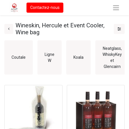
Contactez-nous
Wineskin, Hercule et Event Cooler,
Wine bag
Neatglass,
Ligne
WhiskyKey
Coutale
Koala
W
et
Glencairn